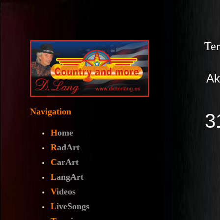
Te
Navigation
H
ome
R
adArt
C
arArt
L
angArt
V
ideos
L
iveSongs