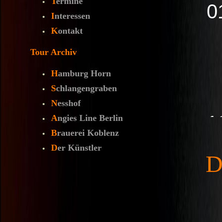
T
ermine
I
nteressen
K
ontakt
Tour Archiv
H
amburg Horn
S
chlangengraben
N
esshof
A
ngies Line Berlin
B
rauerei Koblenz
D
er Künstler