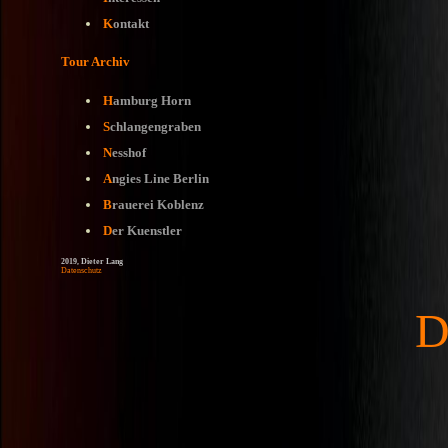
K
ontakt
Tour Archiv
H
amburg Horn
S
chlangengraben
N
esshof
A
ngies Line Berlin
B
rauerei Koblenz
D
er Kuenstler
2019, Dieter Lang
Datenschutz