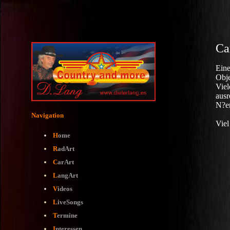
Ca
E
in
Obje
Viel
ausr
N?er
Navigation
Viel
H
ome
R
adArt
C
arArt
L
angArt
V
ideos
L
iveSongs
T
ermine
I
nteressen